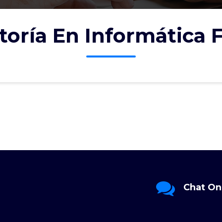
toría En Informática 
Envíenos un
Chat On
correo