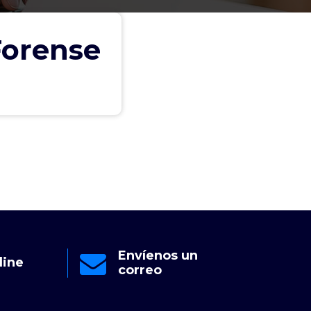
Forense
Envíenos un
line
Cha
correo